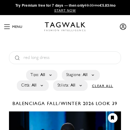
·
Try
Premium
free for 7 days — then only
€8.33/mo
€5.83/mo
START NOW
MENU
Tipo:
All
Stagione:
All
Città:
All
Stilista:
All
CLEAR ALL
BALENCIAGA
FALL/WINTER 2026
LOOK 39