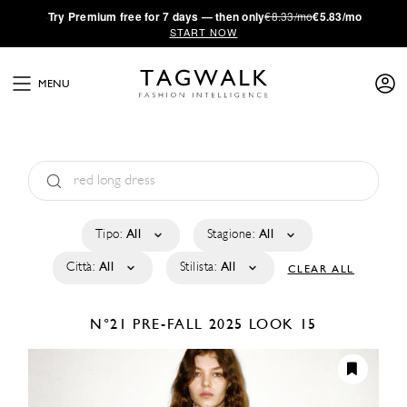
·
Try
Premium
free for 7 days — then only
€8.33/mo
€5.83/mo
START NOW
MENU
Tipo:
All
Stagione:
All
Città:
All
Stilista:
All
CLEAR ALL
N°21
PRE-FALL 2025
LOOK 15