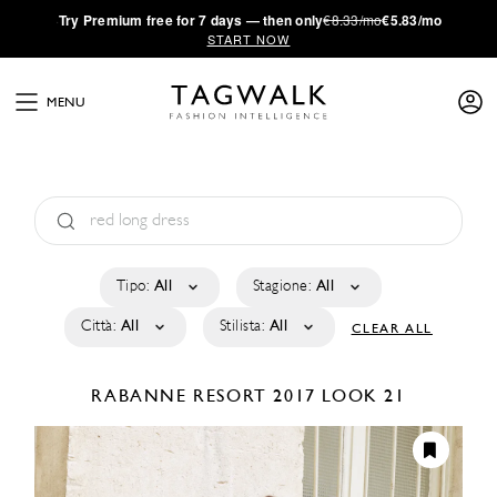
·
Try
Premium
free for 7 days — then only
€8.33/mo
€5.83/mo
START NOW
MENU
Tipo:
All
Stagione:
All
Città:
All
Stilista:
All
CLEAR ALL
RABANNE
RESORT 2017
LOOK 21