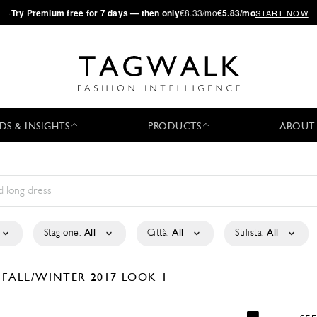
·
Try
Premium
free for 7 days — then only
€8.33/mo
€5.83/mo
START NOW
DS & INSIGHTS
PRODUCTS
ABOUT
Stagione:
All
Città:
All
Stilista:
All
D
FALL/WINTER 2017
LOOK 1