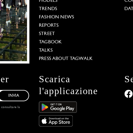
MODELS
COO
TRENDS
DAT
FASHION NEWS
REPORTS
STREET
TAGBOOK
TALKS
PRESS ABOUT TAGWALK
ter
Scarica
S
l'applicazione
INVIA
, consultare la
 Options