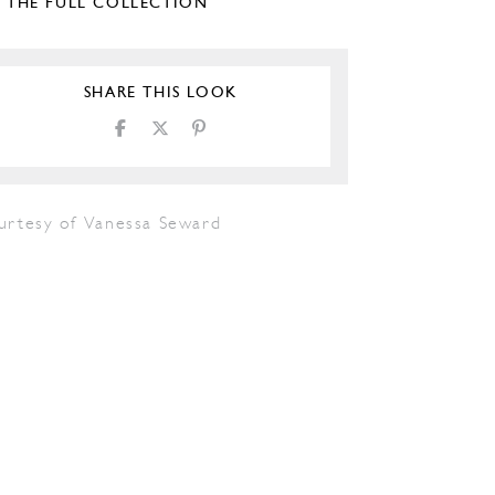
E THE FULL COLLECTION
SHARE THIS LOOK
urtesy of Vanessa Seward