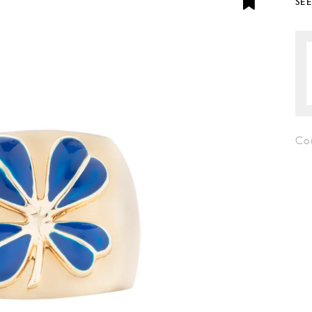
SE
Co