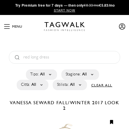
·
Try
Premium
free for 7 days — then only
€8.33/mo
€5.83/mo
START NOW
MENU
Tipo:
All
Stagione:
All
Città:
All
Stilista:
All
CLEAR ALL
VANESSA SEWARD
FALL/WINTER 2017
LOOK
2