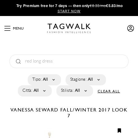
·
Try
Premium
free for 7 days — then only
€8.33/mo
€5.83/mo
START NOW
MENU
Tipo:
All
Stagione:
All
Città:
All
Stilista:
All
CLEAR ALL
VANESSA SEWARD
FALL/WINTER 2017
LOOK
7