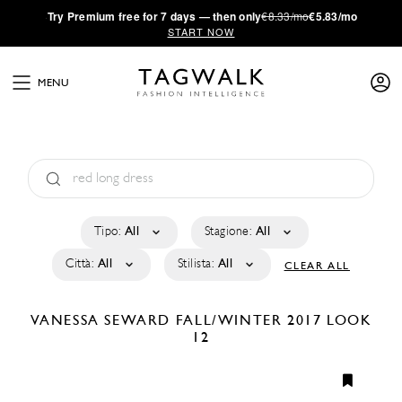
·
Try
Premium
free for 7 days — then only
€8.33/mo
€5.83/mo
START NOW
MENU
Tipo:
All
Stagione:
All
Città:
All
Stilista:
All
CLEAR ALL
VANESSA SEWARD
FALL/WINTER 2017
LOOK
12