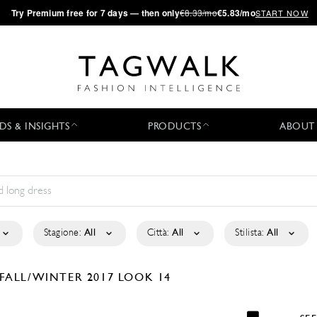
·
Try
Premium
free for 7 days — then only
€8.33/mo
€5.83/mo
START NOW
DS & INSIGHTS
PRODUCTS
ABOUT
Stagione:
All
Città:
All
Stilista:
All
FALL/WINTER 2017
LOOK 14