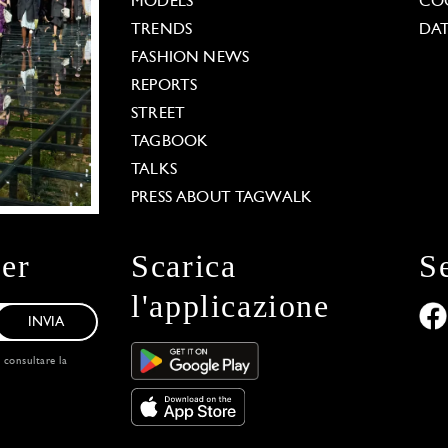
MODELS
COO
TRENDS
DAT
FASHION NEWS
REPORTS
STREET
TAGBOOK
TALKS
PRESS ABOUT TAGWALK
ter
Scarica
S
l'applicazione
INVIA
, consultare la
 Options