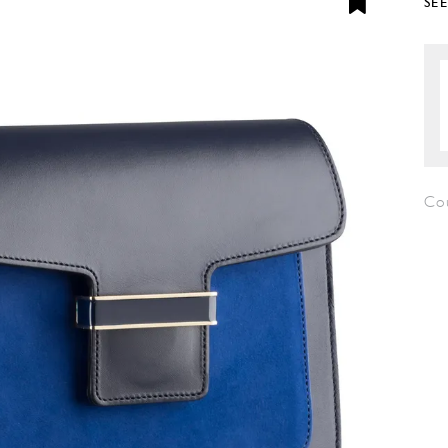
SE
Co