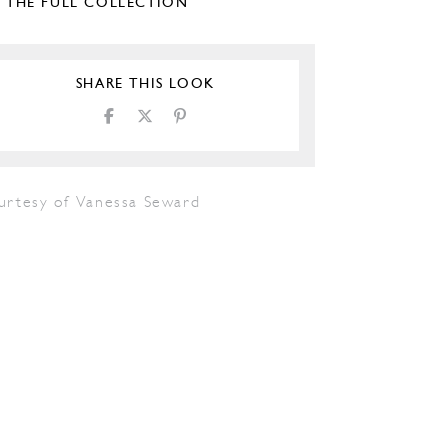
E THE FULL COLLECTION
SHARE THIS LOOK
urtesy of Vanessa Seward