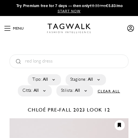
·
Try
Premium
free for 7 days — then only
€8.33/mo
€5.83/mo
START NOW
MENU
Tipo:
All
Stagione:
All
Città:
All
Stilista:
All
CLEAR ALL
CHLOÉ
PRE-FALL 2023
LOOK 12