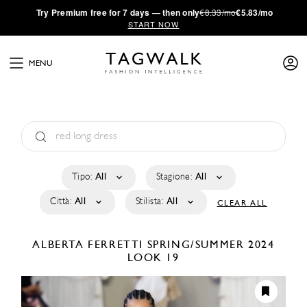
·
Try
Premium
free for 7 days — then only
€8.33/mo
€5.83/mo
START NOW
MENU
Tipo:
All
Stagione:
All
Città:
All
Stilista:
All
CLEAR ALL
ALBERTA FERRETTI
SPRING/SUMMER 2024
LOOK 19