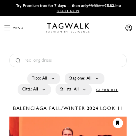
·
Try
Premium
free for 7 days — then only
€8.33/mo
€5.83/mo
START NOW
MENU
Tipo:
All
Stagione:
All
Città:
All
Stilista:
All
CLEAR ALL
BALENCIAGA
FALL/WINTER 2024
LOOK 11