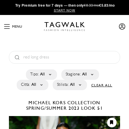
·
Try
Premium
free for 7 days — then only
€8.33/mo
€5.83/mo
START NOW
MENU
Tipo:
All
Stagione:
All
Città:
All
Stilista:
All
CLEAR ALL
MICHAEL KORS COLLECTION
SPRING/SUMMER 2023
LOOK 51