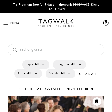
·
Try
Premium
free for 7 days — then only
€8.33/mo
€5.83/mo
START NOW
MENU
Tipo:
All
Stagione:
All
Città:
All
Stilista:
All
CLEAR ALL
CHLOÉ
FALL/WINTER 2024
LOOK 8