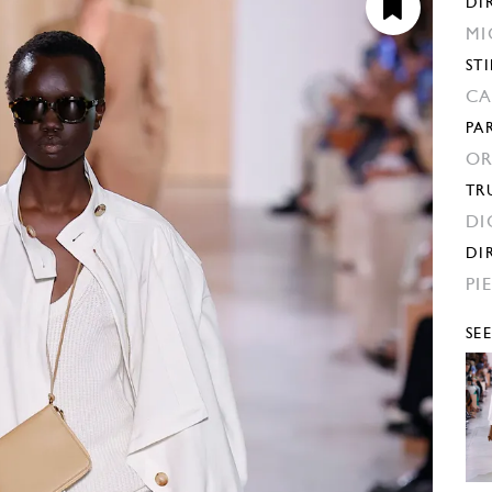
DI
MI
STI
CA
PA
OR
TR
DI
DI
PI
SE