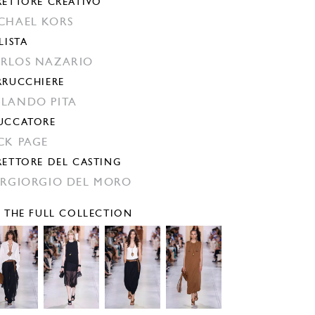
RETTORE CREATIVO
CHAEL KORS
LISTA
RLOS NAZARIO
RRUCCHIERE
LANDO PITA
UCCATORE
CK PAGE
RETTORE DEL CASTING
ERGIORGIO DEL MORO
E THE FULL COLLECTION