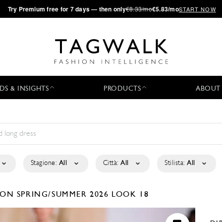
·
Try
Premium
free for 7 days — then only
€8.33/mo
€5.83/mo
START NOW
DS & INSIGHTS
PRODUCTS
ABOUT
Stagione:
All
Città:
All
Stilista:
All
TION
SPRING/SUMMER 2026
LOOK 18