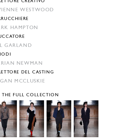
RETTORE CREATIVO
VIENNE WESTWOOD
RRUCCHIERE
ARK HAMPTON
UCCATORE
L GARLAND
IODI
ARIAN NEWMAN
RETTORE DEL CASTING
GAN MCCLUSKIE
E THE FULL COLLECTION