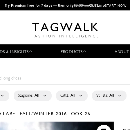
·
Try
Premium
free for 7 days — then only
€8.33/mo
€5.83/mo
START NOW
DS & INSIGHTS
PRODUCTS
ABOUT
Stagione:
All
Città:
All
Stilista:
All
D LABEL
FALL/WINTER 2016
LOOK 26