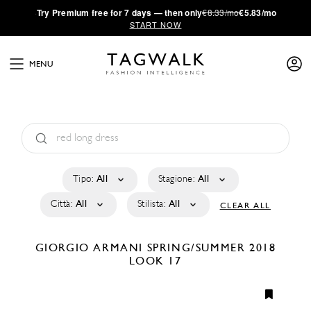
·
Try
Premium
free for 7 days — then only
€8.33/mo
€5.83/mo
START NOW
MENU
Tipo:
All
Stagione:
All
Città:
All
Stilista:
All
CLEAR ALL
GIORGIO ARMANI
SPRING/SUMMER 2018
LOOK 17