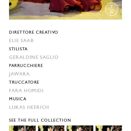
DIRETTORE CREATIVO
ELIE SAAB
STILISTA
GERALDINE SAGLIO
PARRUCCHIERE
JAWARA
TRUCCATORE
FARA HOMIDI
MUSICA
LUKAS HEERICH
SEE THE FULL COLLECTION