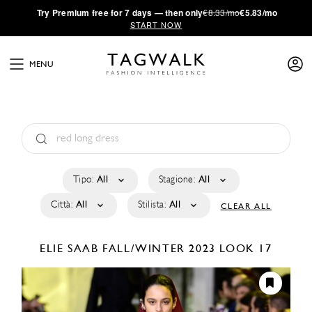
·
Try
Premium
free for 7 days — then only
€8.33/mo
€5.83/mo
START NOW
MENU
Tipo:
All
Stagione:
All
Città:
All
Stilista:
All
CLEAR ALL
ELIE SAAB
FALL/WINTER 2023
LOOK 17