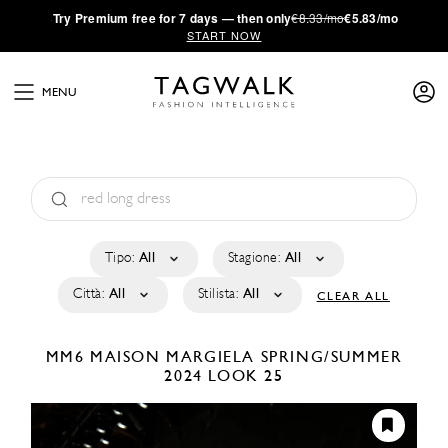
·
Try
Premium
free for 7 days — then only
€8.33/mo
€5.83/mo
START NOW
MENU
Tipo:
All
Stagione:
All
Città:
All
Stilista:
All
CLEAR ALL
MM6 MAISON MARGIELA
SPRING/SUMMER
2024
LOOK 25