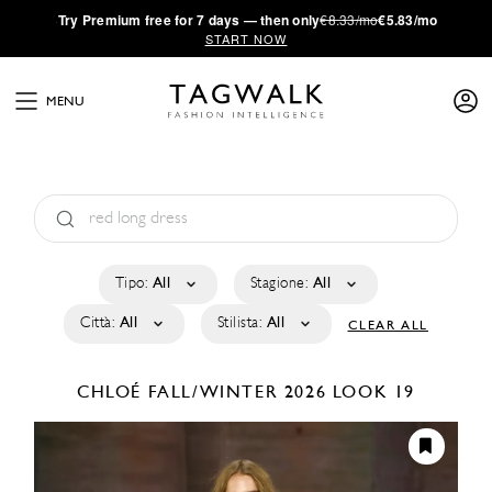
·
Try
Premium
free for 7 days — then only
€8.33/mo
€5.83/mo
START NOW
MENU
Tipo:
All
Stagione:
All
Città:
All
Stilista:
All
CLEAR ALL
CHLOÉ
FALL/WINTER 2026
LOOK 19