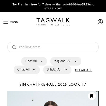
·
Try
Premium
free for 7 days — then only
€8.33/mo
€5.83/mo
START NOW
MENU
Tipo:
All
Stagione:
All
Città:
All
Stilista:
All
CLEAR ALL
SIMKHAI
PRE-FALL 2025
LOOK 17