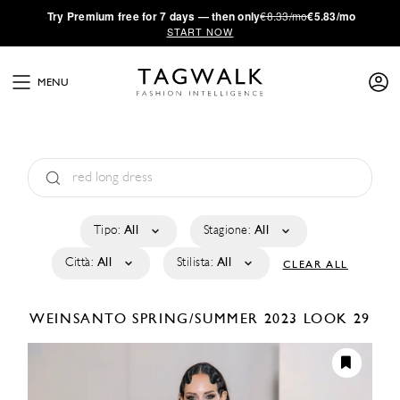
·
Try
Premium
free for 7 days — then only
€8.33/mo
€5.83/mo
START NOW
MENU
Tipo:
All
Stagione:
All
Città:
All
Stilista:
All
CLEAR ALL
WEINSANTO
SPRING/SUMMER 2023
LOOK 29