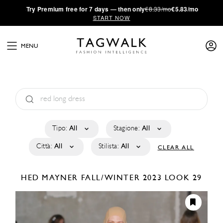
·
Try
Premium
free for 7 days — then only
€8.33/mo
€5.83/mo
START NOW
MENU
Tipo:
All
Stagione:
All
Città:
All
Stilista:
All
CLEAR ALL
HED MAYNER
FALL/WINTER 2023
LOOK 29