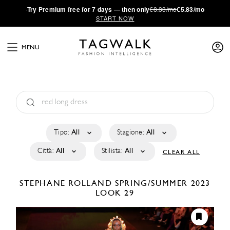
·
Try
Premium
free for 7 days — then only
€8.33/mo
€5.83/mo
START NOW
MENU
Tipo:
All
Stagione:
All
Città:
All
Stilista:
All
CLEAR ALL
STEPHANE ROLLAND
SPRING/SUMMER 2023
LOOK 29