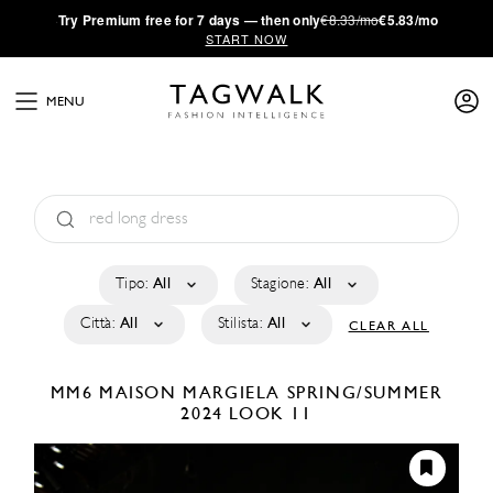
·
Try
Premium
free for 7 days — then only
€8.33/mo
€5.83/mo
START NOW
MENU
Tipo:
All
Stagione:
All
Città:
All
Stilista:
All
CLEAR ALL
MM6 MAISON MARGIELA
SPRING/SUMMER
2024
LOOK 11