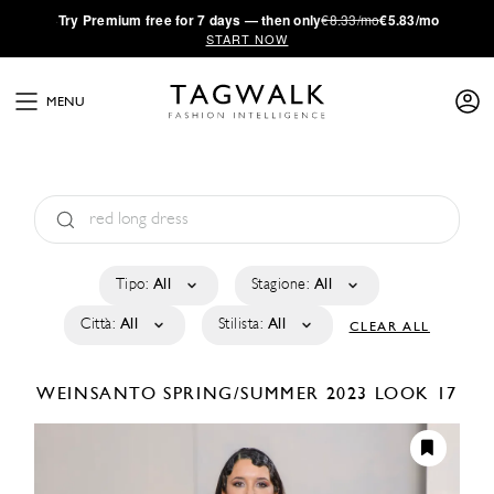
·
Try
Premium
free for 7 days — then only
€8.33/mo
€5.83/mo
START NOW
MENU
Tipo:
All
Stagione:
All
Città:
All
Stilista:
All
CLEAR ALL
WEINSANTO
SPRING/SUMMER 2023
LOOK 17