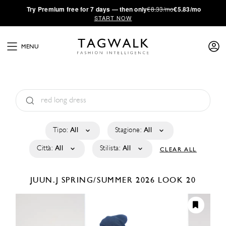
·
Try
Premium
free for 7 days — then only
€8.33/mo
€5.83/mo
START NOW
MENU
Tipo:
All
Stagione:
All
Città:
All
Stilista:
All
CLEAR ALL
JUUN.J
SPRING/SUMMER 2026
LOOK 20