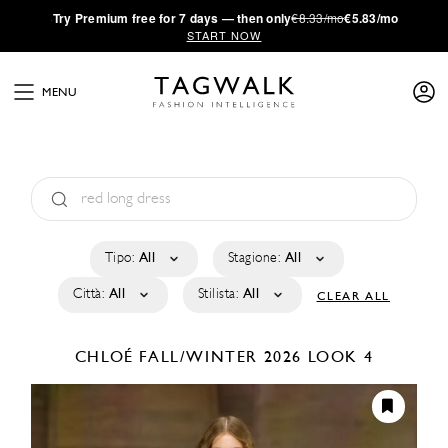
·
Try
Premium
free for 7 days — then only
€8.33/mo
€5.83/mo
START NOW
MENU
Tipo:
All
Stagione:
All
Città:
All
Stilista:
All
CLEAR ALL
CHLOÉ
FALL/WINTER 2026
LOOK 4