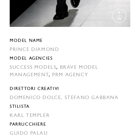
MODEL NAME
PRINCE DIAMOND
MODEL AGENCIES
SUCCESS MODELS
,
BRAVE MODEL
MANAGEMENT
,
PRM AGENCY
DIRETTORI CREATIVI
DOMENICO DOLCE,
STEFANO GABBANA
STILISTA
KARL TEMPLER
PARRUCCHIERE
GUIDO PALAU