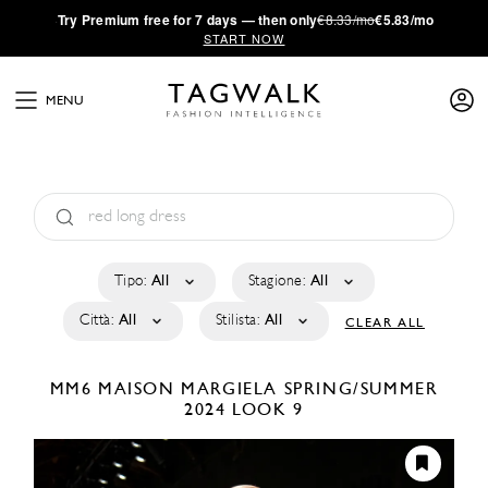
·
Try
Premium
free for 7 days — then only
€8.33/mo
€5.83/mo
START NOW
MENU
Tipo:
All
Stagione:
All
Città:
All
Stilista:
All
CLEAR ALL
MM6 MAISON MARGIELA
SPRING/SUMMER
2024
LOOK 9