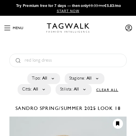
·
Try
Premium
free for 7 days — then only
€8.33/mo
€5.83/mo
START NOW
MENU
Tipo:
All
Stagione:
All
Città:
All
Stilista:
All
CLEAR ALL
SANDRO
SPRING/SUMMER 2025
LOOK 18