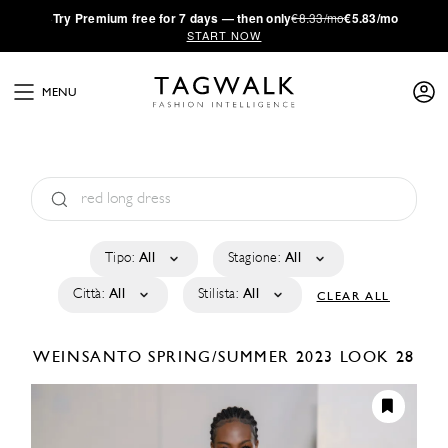
·
Try
Premium
free for 7 days — then only
€8.33/mo
€5.83/mo
START NOW
MENU
Tipo:
All
Stagione:
All
Città:
All
Stilista:
All
CLEAR ALL
WEINSANTO
SPRING/SUMMER 2023
LOOK 28