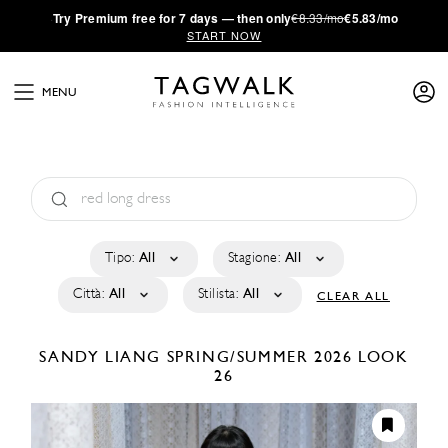
·
Try
Premium
free for 7 days — then only
€8.33/mo
€5.83/mo
START NOW
MENU
Tipo:
All
Stagione:
All
Città:
All
Stilista:
All
CLEAR ALL
SANDY LIANG
SPRING/SUMMER 2026
LOOK
26