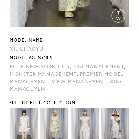
MODEL NAME
XIE CHAOYU
MODEL AGENCIES
ELITE NEW YORK CITY
,
OUI MANAGEMENT
,
MONSTER MANAGEMENT
,
PREMIER MODEL
MANAGEMENT
,
VIEW MANAGEMENT
,
XING
MANAGEMENT
SEE THE FULL COLLECTION