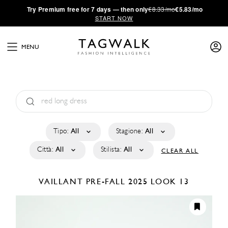
·
Try
Premium
free for 7 days — then only
€8.33/mo
€5.83/mo
START NOW
MENU
Tipo:
All
Stagione:
All
Città:
All
Stilista:
All
CLEAR ALL
VAILLANT
PRE-FALL 2025
LOOK 13