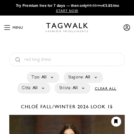
·
Try
Premium
free for 7 days — then only
€8.33/mo
€5.83/mo
START NOW
MENU
Tipo:
All
Stagione:
All
Città:
All
Stilista:
All
CLEAR ALL
CHLOÉ
FALL/WINTER 2026
LOOK 15