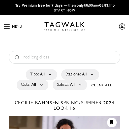
·
Try
Premium
free for 7 days — then only
€8.33/mo
€5.83/mo
START NOW
MENU
Tipo:
All
Stagione:
All
Città:
All
Stilista:
All
CLEAR ALL
CECILIE BAHNSEN
SPRING/SUMMER 2024
LOOK 16