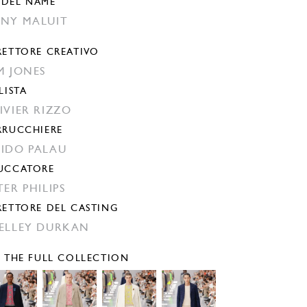
DEL NAME
NY MALUIT
RETTORE CREATIVO
M JONES
LISTA
IVIER RIZZO
RRUCCHIERE
IDO PALAU
UCCATORE
TER PHILIPS
RETTORE DEL CASTING
ELLEY DURKAN
E THE FULL COLLECTION