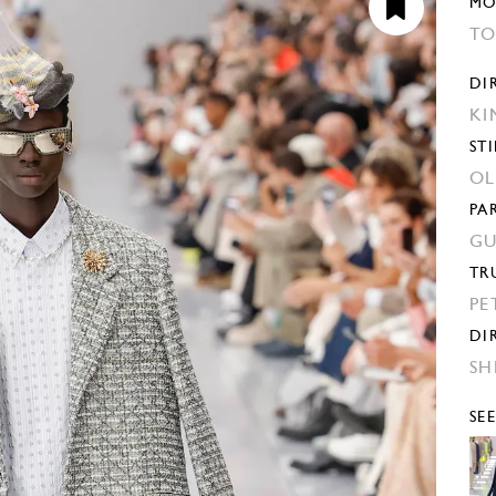
MO
TO
DI
KI
STI
OL
PA
GU
TR
PE
DI
SH
SE