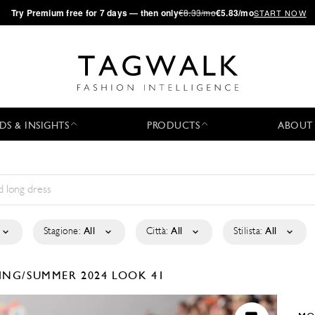
·
Try
Premium
free for 7 days — then only
€8.33/mo
€5.83/mo
START NOW
DS & INSIGHTS
PRODUCTS
ABOUT
Stagione:
All
Città:
All
Stilista:
All
ING/SUMMER 2024
LOOK 41