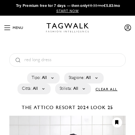
·
Try
Premium
free for 7 days — then only
€8.33/mo
€5.83/mo
START NOW
MENU
Tipo:
All
Stagione:
All
Città:
All
Stilista:
All
CLEAR ALL
THE ATTICO
RESORT 2024
LOOK 25