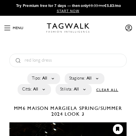
·
Try
Premium
free for 7 days — then only
€8.33/mo
€5.83/mo
START NOW
MENU
Tipo:
All
Stagione:
All
Città:
All
Stilista:
All
CLEAR ALL
MM6 MAISON MARGIELA
SPRING/SUMMER
2024
LOOK 3