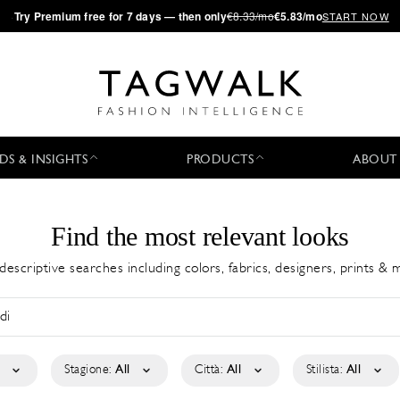
·
Try
Premium
free for 7 days — then only
€8.33/mo
€5.83/mo
START NOW
DS & INSIGHTS
PRODUCTS
ABOUT
Find the most relevant looks
descriptive searches including colors, fabrics, designers, prints &
Stagione:
All
Città:
All
Stilista:
All