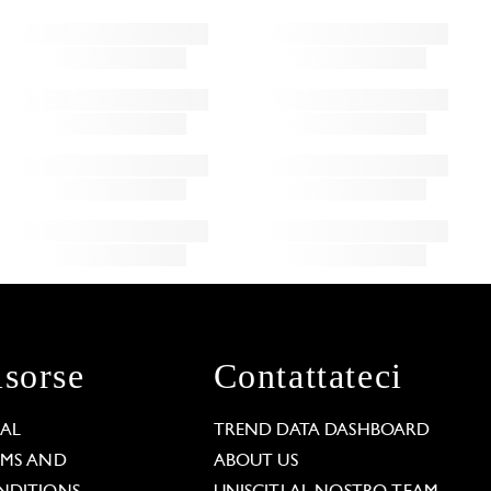
isorse
Contattateci
GAL
TREND DATA DASHBOARD
RMS AND
ABOUT US