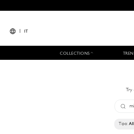
|
IT
COLLECTIONS
TREN
Try 
Tipo:
All