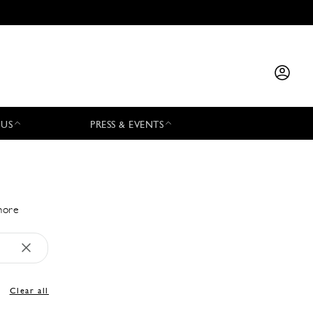
 US
PRESS & EVENTS
 more
Clear all