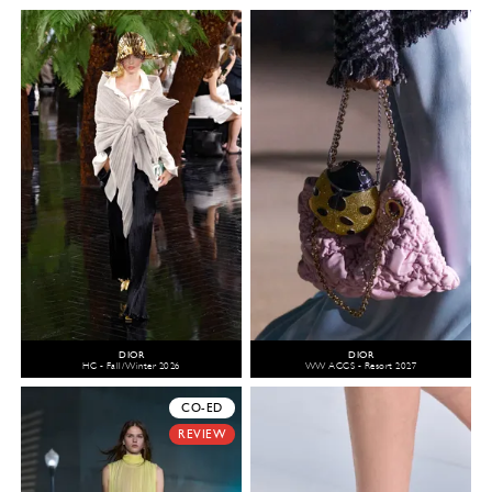
DIOR
DIOR
HC - Fall/Winter 2026
WW ACCS - Resort 2027
CO-ED
REVIEW