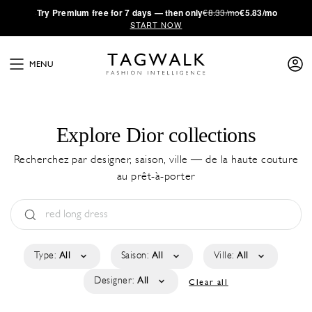
·
Try
Premium
free for 7 days — then only
€8.33/mo
€5.83/mo
START NOW
MENU
Explore Dior collections
Recherchez par designer, saison, ville — de la haute couture
au prêt-à-porter
Type:
All
Saison:
All
Ville:
All
Designer:
All
Clear all