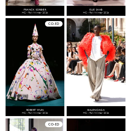
FRANCK SORBIER
ELIE SAAB
HC - Fall/Winter 2026
HC - Fall/Winter 2026
CO-ED
ROBERT WUN
BALENCIAGA
HC - Fall/Winter 2026
HC - Fall/Winter 2026
CO-ED