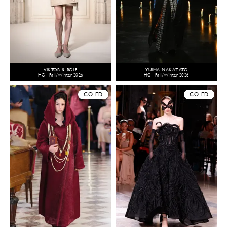
VIKTOR & ROLF
YUIMA NAKAZATO
HC - Fall/Winter 2026
HC - Fall/Winter 2026
CO-ED
CO-ED