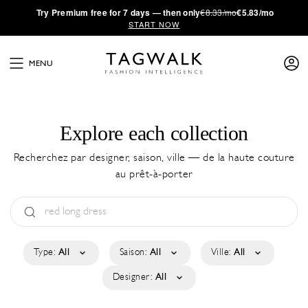
·
Try
Premium
free for 7 days — then only
€8.33/mo
€5.83/mo
START NOW
MENU
Explore each collection
Recherchez par designer, saison, ville — de la haute couture
au prêt-à-porter
Type:
All
Saison:
All
Ville:
All
Designer:
All