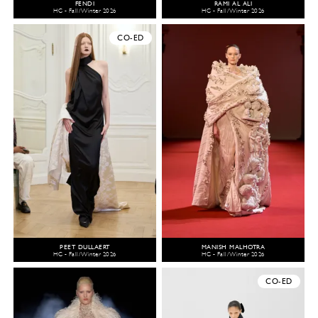
FENDI
RAMI AL ALI
HC - Fall/Winter 2026
HC - Fall/Winter 2026
CO-ED
PEET DULLAERT
MANISH MALHOTRA
HC - Fall/Winter 2026
HC - Fall/Winter 2026
CO-ED