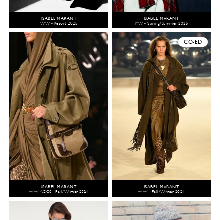
ISABEL MARANT
ISABEL MARANT
WW - Resort 2025
MW - Spring/Summer 2025
CO-ED
ISABEL MARANT
ISABEL MARANT
WW ACCS - Fall/Winter 2024
WW - Fall/Winter 2024