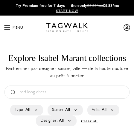
·
Try
Premium
free for 7 days — then only
€8.33/mo
€5.83/mo
START NOW
MENU
Explore Isabel Marant collections
Recherchez par designer, saison, ville — de la haute couture
au prêt-à-porter
Type:
All
Saison:
All
Ville:
All
Designer:
All
Clear all