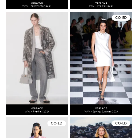
VERSACE
VERSACE
WW - Fall/Winter 2024
MW - Pre-Fall 2024
CO-ED
VERSACE
VERSACE
WW - Pre-Fall 2024
WW - Spring/Summer 2024
CO-ED
CO-ED