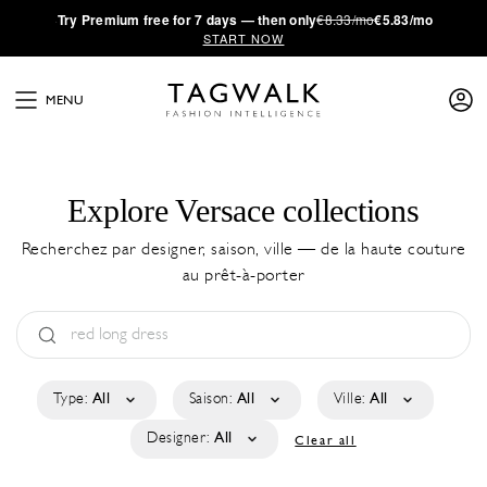
·
Try
Premium
free for 7 days — then only
€8.33/mo
€5.83/mo
START NOW
MENU
Explore Versace collections
Recherchez par designer, saison, ville — de la haute couture
au prêt-à-porter
Type:
All
Saison:
All
Ville:
All
Designer:
All
Clear all