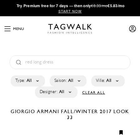
·
Try
Premium
free for 7 days — then only
€8.33/mo
€5.83/mo
START NOW
MENU
Type:
All
Saison:
All
Ville:
All
Designer:
All
CLEAR ALL
GIORGIO ARMANI
FALL/WINTER 2017
LOOK
33