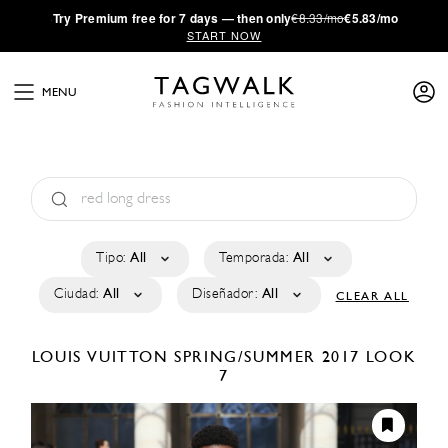
·
Try
Premium
free for 7 days — then only
€8.33/mo
€5.83/mo
START NOW
MENU
Tipo:
All
Temporada:
All
Ciudad:
All
Diseñador:
All
CLEAR ALL
LOUIS VUITTON
SPRING/SUMMER 2017
LOOK
7