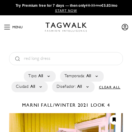
·
Try
Premium
free for 7 days — then only
€8.33/mo
€5.83/mo
START NOW
MENU
Tipo:
All
Temporada:
All
Ciudad:
All
Diseñador:
All
CLEAR ALL
MARNI
FALL/WINTER 2021
LOOK 4