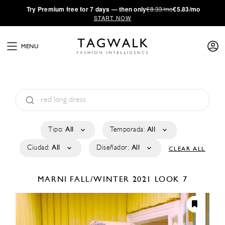
·
Try
Premium
free for 7 days — then only
€8.33/mo
€5.83/mo
START NOW
MENU
Tipo:
All
Temporada:
All
Ciudad:
All
Diseñador:
All
CLEAR ALL
MARNI
FALL/WINTER 2021
LOOK 7