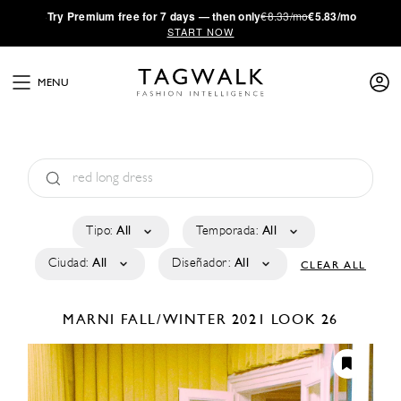
·
Try
Premium
free for 7 days — then only
€8.33/mo
€5.83/mo
START NOW
MENU
Tipo:
All
Temporada:
All
Ciudad:
All
Diseñador:
All
CLEAR ALL
MARNI
FALL/WINTER 2021
LOOK 26