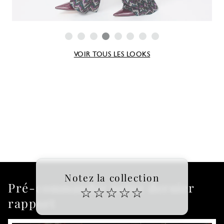
VOIR TOUS LES LOOKS
Notez la collection
Pré-commander notre dernier
☆
☆
☆
☆
☆
rapport