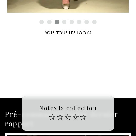
VOIR TOUS LES LOOKS
Notez la collection
Pré-commander notre dernier
☆
☆
☆
☆
☆
rapport